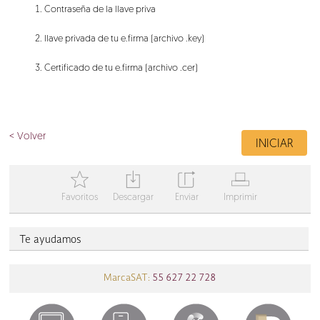
Contraseña de la llave priva
llave privada de tu e.firma (archivo .key)
Certificado de tu e.firma (archivo .cer)
< Volver
INICIAR
T
Y
Z
V
Favoritos
Descargar
Enviar
Imprimir
Te ayudamos
MarcaSAT:
55 627 22 728