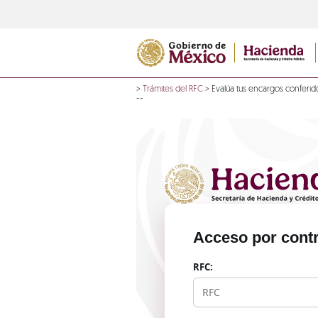
>
Trámites del RFC
>
Evalúa tus encargos conferid
--