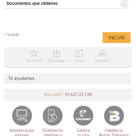
Documentos que obtienes
< Volver
INICIAR
T
Y
Z
V
Favoritos
Descargar
Enviar
Imprimir
Te ayudamos
MarcaSAT:
55 627 22 728
Asistencia por
Orientación
Genera
Habilita tu
internet
telefónica
tu cita
Buzón Tributario