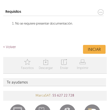
Requisitos
No se requiere presentar documentación.
< Volver
INICIAR
T
Y
Z
V
Favoritos
Descargar
Enviar
Imprimir
Te ayudamos
MarcaSAT:
55 627 22 728