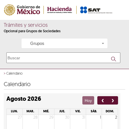
Trámites y servicios
Opcional para Grupos de Sociedades
Grupos
>
Calendario
Calendario
Agosto 2026
Hoy
LUN.
MAR.
MIÉ.
JUE.
VIE.
SÁB.
DOM.
27
28
29
30
31
1
2