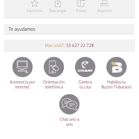
T
Y
Z
V
Favoritos
Descargar
Enviar
Imprimir
Te ayudamos
MarcaSAT:
55 627 22 728
Asistencia por
Orientación
Genera
Habilita tu
internet
telefónica
tu cita
Buzón Tributario
Chat uno a
uno