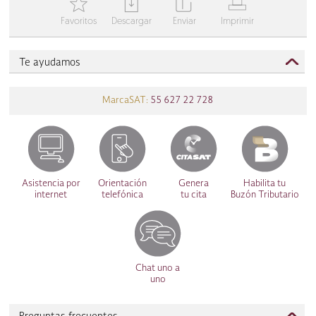
T
Y
Z
V
Favoritos
Descargar
Enviar
Imprimir
Te ayudamos
MarcaSAT:
55 627 22 728
Asistencia por
Orientación
Genera
Habilita tu
internet
telefónica
tu cita
Buzón Tributario
Chat uno a
uno