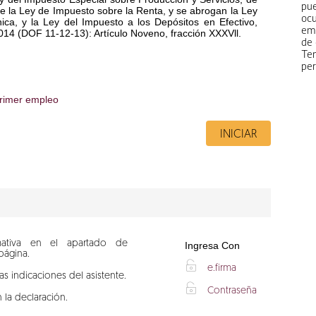
pu
e la Ley de Impuesto sobre la Renta, y se abrogan la Ley
oc
ca, y la Ley del Impuesto a los Depósitos en Efectivo,
em
2014 (DOF 11-12-13): Artículo Noveno, fracción XXXVll.
de 
Te
per
primer empleo
INICIAR
mativa en el apartado de
Ingresa Con
página.
X
e.firma
as indicaciones del asistente.
X
Contraseña
 la declaración.