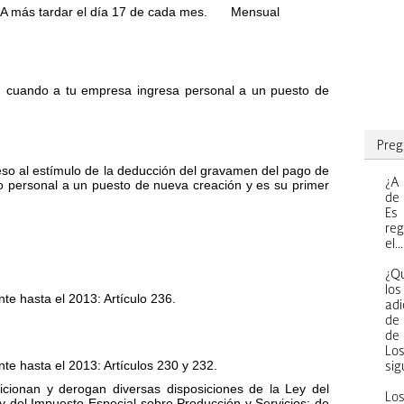
A más tardar el día 17 de cada mes.
Mensual
, cuando a tu empresa ingresa personal a un puesto de
Preg
eso al estímulo de la deducción del gravamen del pago de
¿A 
 personal a un puesto de nueva creación y es su primer
de 
Es
re
el...
¿Q
los
te hasta el 2013: Artículo 236.
adi
de
de 
Lo
te hasta el 2013: Artículos 230 y 232.
sig
icionan y derogan diversas disposiciones de la Ley del
Los
y del Impuesto Especial sobre Producción y Servicios; de