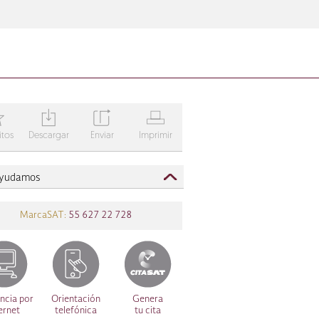
T
Y
Z
V
itos
Descargar
Enviar
Imprimir
ayudamos
MarcaSAT:
55 627 22 728
ncia por
Orientación
Genera
ernet
telefónica
tu cita